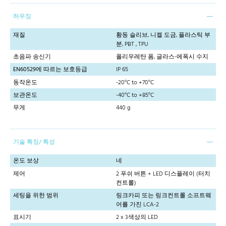
하우징
재질
황동 슬리브, 니켈 도금, 플라스틱 부
분, PBT , TPU
초음파 송신기
폴리우레탄 폼, 글라스-에폭시 수지
EN60529에 따르는 보호등급
IP 65
동작온도
-20°C to +70°C
보관온도
-40°C to +85°C
무게
440 g
기술 특징/ 특성
온도 보상
네
제어
2 푸쉬 버튼 + LED 디스플레이 (터치
컨트롤)
세팅을 위한 범위
링크카피 또는 링크컨트롤 소프트웨
어를 가진 LCA-2
표시기
2 x 3색상의 LED