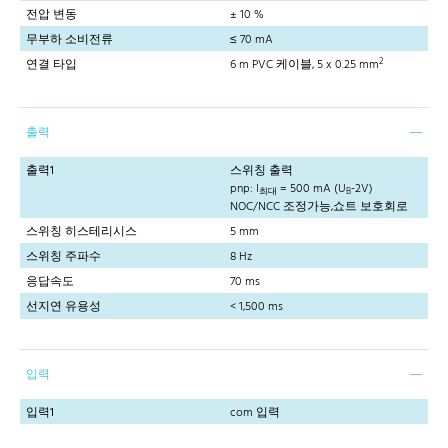
전압 변동
± 10 %
무부하 소비전류
≤ 70 mA
2
연결 타입
6 m PVC 케이블, 5 x 0.25 mm
출력
출력1
스위칭 출력
pnp: I
= 500 mA (U
-2V)
최대
B
NOC/NCC 조정가능,쇼트 보호회로
스위칭 히스테리시스
5 mm
스위칭 주파수
8 Hz
응답속도
70 ms
선지연 유용성
< 1,500 ms
입력
입력1
com 입력