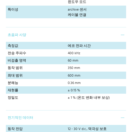
윈도우 모드
특이성
archive 센서
케이블 연결
초음파 사양
측정값
에코 전파 시간
전송 주파수
400 kHz
비검출 영역
60 mm
동작 범위
350 mm
최대 범위
600 mm
분해능
0.36 mm
재현률
± 0.15 %
정밀도
± 1 % (온도 변화 내부 보상)
전기적인 데이터
동작 전압
12 - 30 V d.c., 역극성 보호