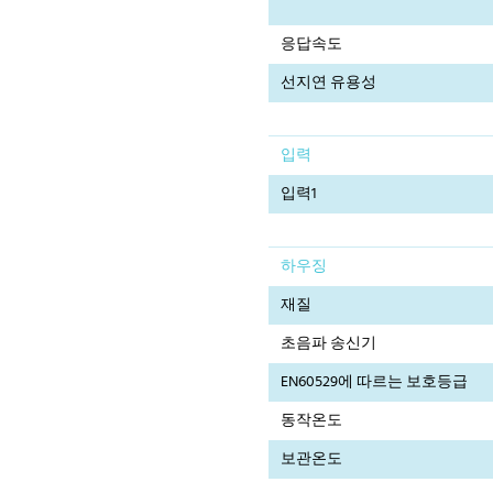
응답속도
선지연 유용성
입력
입력1
하우징
재질
초음파 송신기
EN60529에 따르는 보호등급
동작온도
보관온도