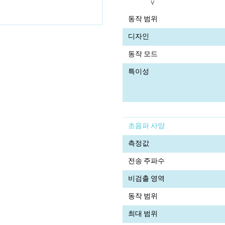
V
동작 범위
디자인
동작 모드
특이성
초음파 사양
측정값
전송 주파수
비검출 영역
동작 범위
최대 범위