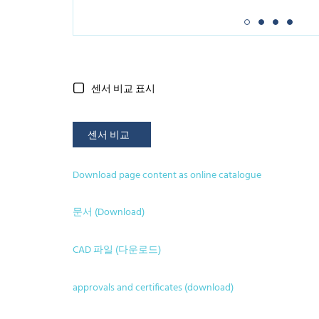
센서 비교 표시
센서 비교
Download page content as online catalogue
문서 (Download)
CAD 파일 (다운로드)
approvals and certificates (download)