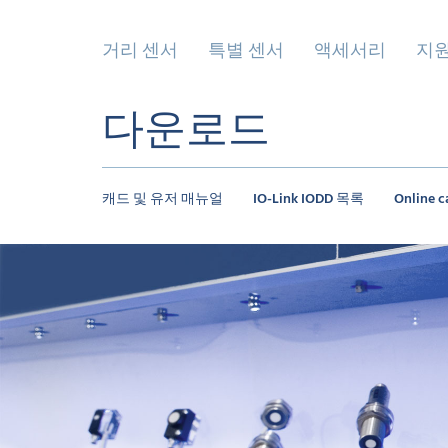
거리 센서
특별 센서
액세서리
지
다운로드
캐드 및 유저 매뉴얼
IO-Link IODD 목록
Online c