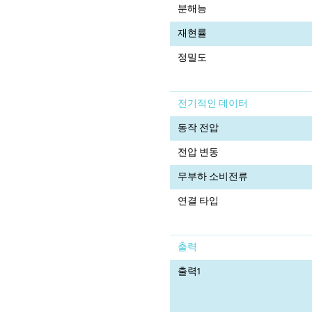
분해능
재현률
정밀도
전기적인 데이터
동작 전압
전압 변동
무부하 소비전류
연결 타입
출력
출력1