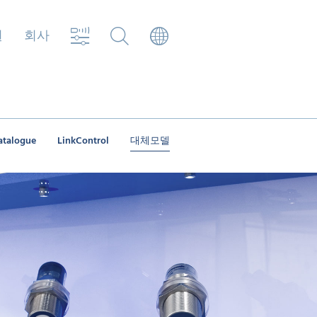
원
회사
atalogue
LinkControl
대체모델