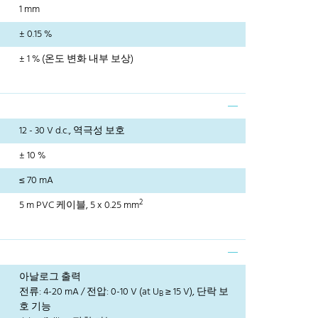
1 mm
± 0.15 %
± 1 % (온도 변화 내부 보상)
12 - 30 V d.c., 역극성 보호
± 10 %
≤ 70 mA
2
5 m PVC 케이블, 5 x 0.25 mm
아날로그 출력
전류: 4-20 mA / 전압: 0-10 V (at U
≥ 15 V), 단락 보
B
호 기능