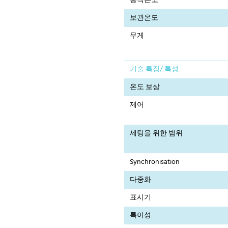
동작온도
보관온도
무게
기술 특징/ 특성
온도 보상
제어
세팅을 위한 범위
Synchronisation
다중화
표시기
특이성