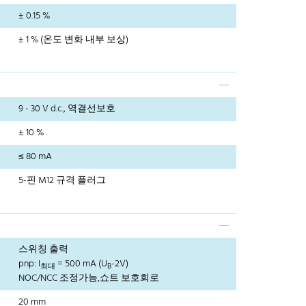
± 0.15 %
± 1 % (온도 변화 내부 보상)
9 - 30 V d.c., 역결선보호
± 10 %
≤ 80 mA
5-핀 M12 규격 플러그
스위칭 출력
pnp: I
= 500 mA (U
-2V)
최대
B
NOC/NCC 조정가능,쇼트 보호회로
20 mm