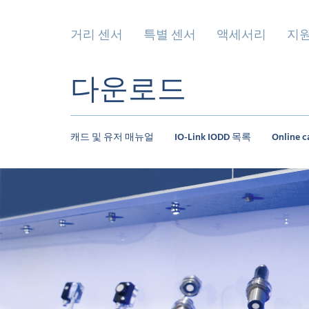
거리 센서
특별 센서
액세서리
지
다운로드
캐드 및 유저 매뉴얼
IO-Link IODD 목록
Online c