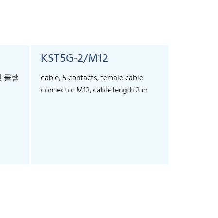
KST5G-2/M12
KST5G-
정 클램
cable, 5 contacts, female cable
cable, 5 co
connector M12, cable length 2 m
connector 