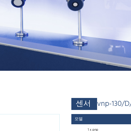
센서
vnp-130/D
모델
1 x pnp