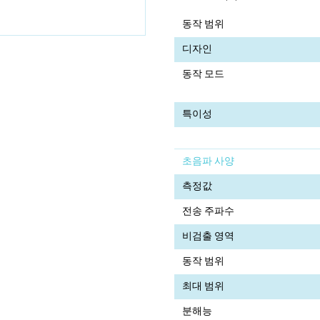
동작 범위
디자인
동작 모드
특이성
초음파 사양
측정값
전송 주파수
비검출 영역
동작 범위
최대 범위
분해능