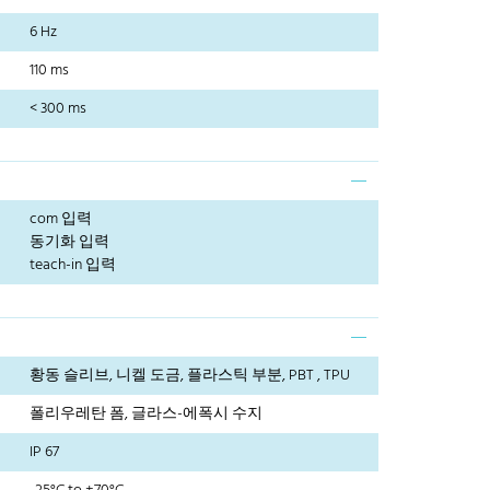
6 Hz
110 ms
< 300 ms
com 입력
동기화 입력
teach-in 입력
황동 슬리브, 니켈 도금, 플라스틱 부분, PBT , TPU
폴리우레탄 폼, 글라스-에폭시 수지
IP 67