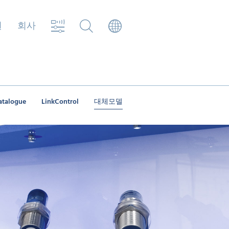
원
회사
atalogue
LinkControl
대체모델