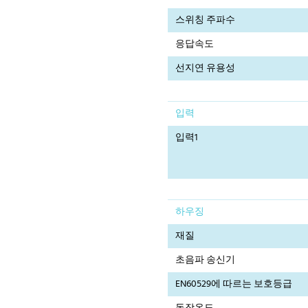
스위칭 주파수
응답속도
선지연 유용성
입력
입력1
하우징
재질
초음파 송신기
EN60529에 따르는 보호등급