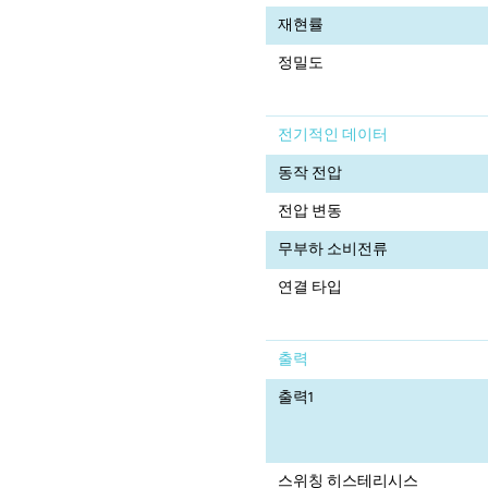
재현률
정밀도
전기적인 데이터
동작 전압
전압 변동
무부하 소비전류
연결 타입
출력
출력1
스위칭 히스테리시스