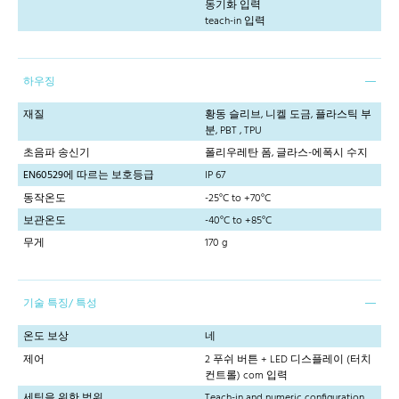
동기화 입력
teach-in 입력
하우징
재질
황동 슬리브, 니켈 도금, 플라스틱 부
분, PBT , TPU
초음파 송신기
폴리우레탄 폼, 글라스-에폭시 수지
EN60529에 따르는 보호등급
IP 67
동작온도
-25°C to +70°C
보관온도
-40°C to +85°C
무게
170 g
기술 특징/ 특성
온도 보상
네
제어
2 푸쉬 버튼 + LED 디스플레이 (터치
컨트롤) com 입력
세팅을 위한 범위
Teach-in and numeric configuration