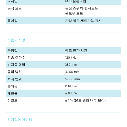
디자인
M30 실린더형
동작 모드
근접 스위치/반사모드
윈도우 모드
특이성
가상 제로 세트가능 표시
초음파 사양
측정값
에코 전파 시간
전송 주파수
120 kHz
비검출 영역
350 mm
동작 범위
3,400 mm
최대 범위
5,000 mm
분해능
0.18 mm
재현률
± 0.15 %
정밀도
± 1 % (온도 변화 내부 보상)
전기적인 데이터