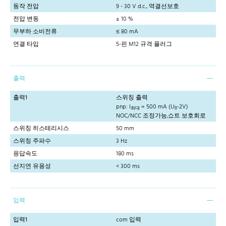
동작 전압
9 - 30 V d.c., 역결선보호
전압 변동
± 10 %
무부하 소비전류
≤ 80 mA
연결 타입
5-핀 M12 규격 플러그
출력
출력1
스위칭 출력
pnp: I
= 500 mA (U
-2V)
최대
B
NOC/NCC 조정가능,쇼트 보호회로
스위칭 히스테리시스
50 mm
스위칭 주파수
3 Hz
응답속도
180 ms
선지연 유용성
< 300 ms
입력
입력1
com 입력