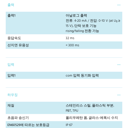
출력
출력1
아날로그 출력
전류: 4-20 mA / 전압: 0-10 V (at U
≥
B
15 V), 단락 보호 기능
rising/falling 전환 가능
응답속도
32 ms
선지연 유용성
< 300 ms
입력
입력1
com 입력 동기화 입력
하우징
재질
스테인리스 스틸, 플라스틱 부분,
PBT, TPU
초음파 송신기
폴리우레탄 폼, 글라스-에폭시 수지
EN60529에 따르는 보호등급
IP 67