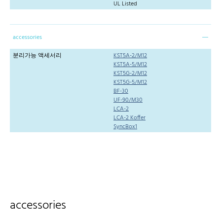
UL Listed
accessories
분리가능 액세서리
KST5A-2/M12
KST5A-5/M12
KST5G-2/M12
KST5G-5/M12
BF-30
UF-90/M30
LCA-2
LCA-2 Koffer
SyncBox1
accessories