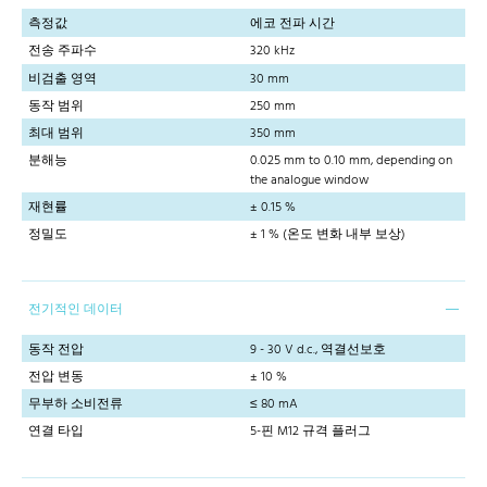
측정값
에코 전파 시간
전송 주파수
320 kHz
비검출 영역
30 mm
동작 범위
250 mm
최대 범위
350 mm
분해능
0.025 mm to 0.10 mm, depending on
the analogue window
재현률
± 0.15 %
정밀도
± 1 % (온도 변화 내부 보상)
전기적인 데이터
동작 전압
9 - 30 V d.c., 역결선보호
전압 변동
± 10 %
무부하 소비전류
≤ 80 mA
연결 타입
5-핀 M12 규격 플러그