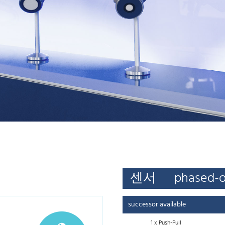
센서
phased-
successor available
1 x Push-Pull