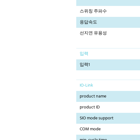
스위칭 주파수
응답속도
선지연 유용성
입력
입력1
IO-Link
product name
product ID
SIO mode support
COM mode