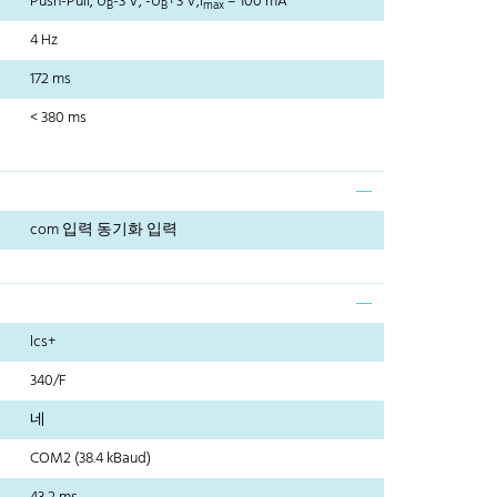
Push-Pull, U
-3 V, -U
+3 V,I
= 100 mA
B
B
max
4 Hz
172 ms
< 380 ms
com 입력 동기화 입력
lcs+
340/F
네
COM2 (38.4 kBaud)