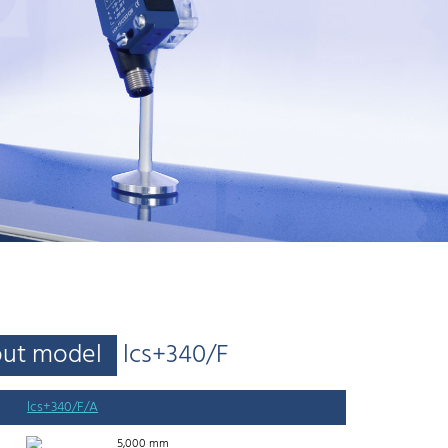
out model
lcs+340/F
lcs+340/F/A
5,000 mm