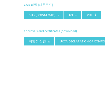
CAD 파일 (다운로드)
STEP(DOWNLOAD)
IPT
PDF
approvals and certificates (download)
적합성 선언
UKCA DECLARATION OF CONFO