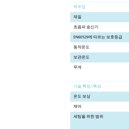
하우징
재질
초음파 송신기
EN60529에 따르는 보호등급
동작온도
보관온도
무게
기술 특징/ 특성
온도 보상
제어
세팅을 위한 범위