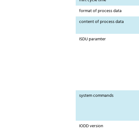
min. cycle time
format of process data
content of process data
ISDU paramter
system commands
IODD version