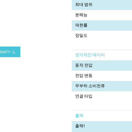
최대 범위
분해능
재현률
정밀도
RMITY
전기적인 데이터
동작 전압
전압 변동
무부하 소비전류
연결 타입
출력
출력1