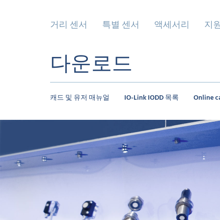
거리 센서
특별 센서
액세서리
지
다운로드
캐드 및 유저 매뉴얼
IO-Link IODD 목록
Online c