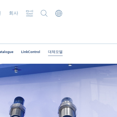
원
회사
atalogue
LinkControl
대체모델