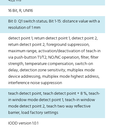
43,2 ms
16 Bit, R, UNI16
Bit 0: Q1 switch status; Bit 1-15: distance value with a
resolution of 1 mm
detect point 1, return detect point 1, detect point 2,
return detect point 2, foreground suppression,
maximum range, activation/deactivation of teach-in
via push-button T1/T2, NO/NC operation, filter, filter
strength, temperature compensation, switch-on
delay, detection zone sensitivity, multiplex mode
device addressing, multiplex mode highest address,
interference noise suppression
teach detect point, teach detect point + 8 %, teach-
in window mode detect point 1, teach-in window
mode detect point 2, teach two way reflective
barrier, load factory settings
IODD version 1.0.1