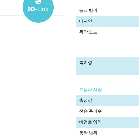
동작 범위
디자인
동작 모드
특이성
초음파 사양
측정값
전송 주파수
비검출 영역
동작 범위