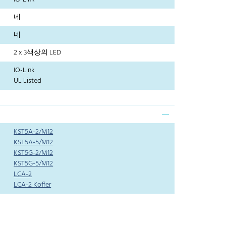
네
네
2 x 3색상의 LED
IO-Link
UL Listed
KST5A-2/M12
KST5A-5/M12
KST5G-2/M12
KST5G-5/M12
LCA-2
LCA-2 Koffer