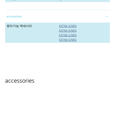
accessories
분리가능 액세서리
KST4A-2/M12
KST4A-5/M12
KST4G-2/M12
KST4G-5/M12
accessories