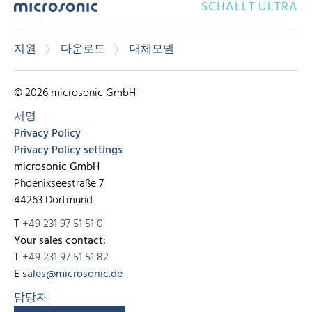
SCHALLT ULTRA
지원
다운로드
대체모델
© 2026 microsonic GmbH
서명
Privacy Policy
Privacy Policy settings
microsonic GmbH
Phoenixseestraße 7
44263 Dortmund
T
+49 231 97 51 51 0
Your sales contact:
T
+49 231 97 51 51 82
E
sales@microsonic.de
담당자