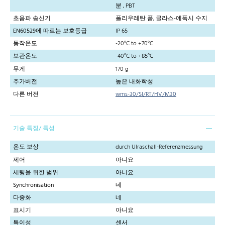
분 , PBT
초음파 송신기
폴리우레탄 폼, 글라스-에폭시 수지
EN60529에 따르는 보호등급
IP 65
동작온도
-20°C to +70°C
보관온도
-40°C to +85°C
무게
170 g
추가버전
높은 내화학성
다른 버전
wms-30/SI/RT/HV/M30
기술 특징/ 특성
온도 보상
durch Ulraschall-Referenzmessung
제어
아니요
세팅을 위한 범위
아니요
Synchronisation
네
다중화
네
표시기
아니요
특이성
센서