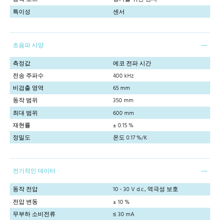
특이성
센서
초음파 사양
측정값
에코 전파 시간
전송 주파수
400 kHz
비검출 영역
65 mm
동작 범위
350 mm
최대 범위
600 mm
재현률
± 0.15 %
정밀도
온도 0.17 %/K
전기적인 데이터
동작 전압
10 - 30 V d.c., 역극성 보호
전압 변동
± 10 %
무부하 소비전류
≤ 30 mA