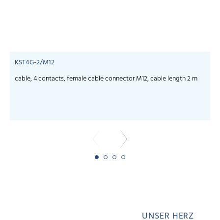
KST4G-2/M12
cable, 4 contacts, female cable connector M12, cable length 2 m
c
UNSER HERZ