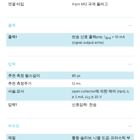
연결 타입
4-pin M12 규격 플러그
출력
출력1
반송 신호 출력pnp: I
= 10 mA
최대
(signal output echo)
입력
추천 측정 펄스길이
80 µs
추천 측정주기
12 ms
서술,묘사
open collector에 의한 제어 (npn), I
C
≥ 3 mA, U
≥ 30 V
CE
입력1
신호입력- 전송
하우징
재질
황동 슬리브, 니켈 도금, 프라스틱 부