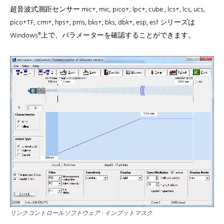
超音波式測距センサー mic+, mic, pico+, lpc+, cube , lcs+, lcs, ucs,
pico+TF, crm+, hps+, pms, bks+, bks, dbk+, esp, esf シリーズは
Windows®上で、パラメーターを確認することができます。
リンクコントロールソフトウェア : インプットマスク