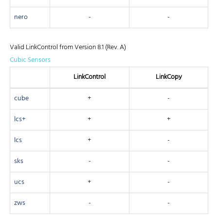
nero
-
-
Valid LinkControl from Version 8.1 (Rev. A)
Cubic Sensors
Link­Control
Link­Copy
cube
+
-
lcs+
+
+
lcs
+
-
sks
-
-
ucs
+
-
zws
-
-