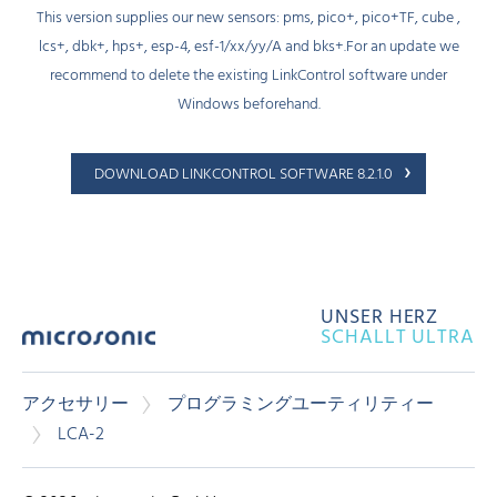
This version supplies our new sensors: pms, pico+, pico+TF, cube ,
lcs+, dbk+, hps+, esp-4, esf-1/xx/yy/A and bks+.For an update we
recommend to delete the existing LinkControl software under
Windows beforehand.
DOWNLOAD LINKCONTROL SOFTWARE 8.2.1.0
UNSER HERZ
SCHALLT ULTRA
アクセサリー
プログラミングユーティリティー
LCA-2