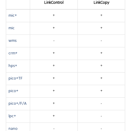
Link­Control
Link­Copy
mic+
+
+
mic
+
+
wms
-
-
crm+
+
+
hps+
+
+
pico+TF
+
+
pico+
+
+
pico+/F/A
+
-
lpc+
+
-
nano
-
-