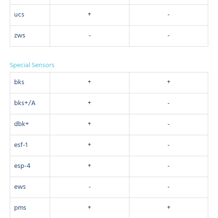
ucs
+
-
zws
-
-
Special Sensors
bks
+
+
bks+/A
+
-
dbk+
+
-
esf-1
+
-
esp-4
+
-
ews
-
-
pms
+
+