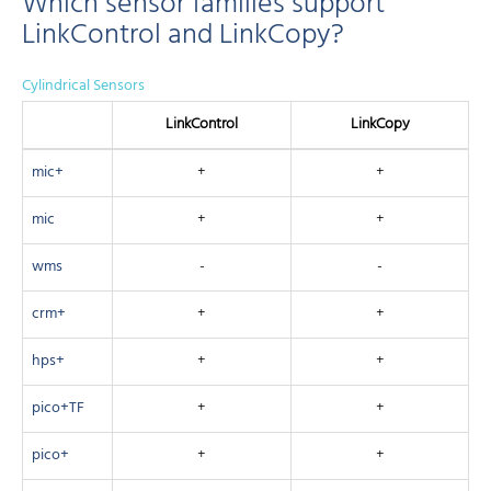
Which sensor families support
LinkControl and LinkCopy?
Cylindrical Sensors
Link­Control
Link­Copy
mic+
+
+
mic
+
+
wms
-
-
crm+
+
+
hps+
+
+
pico+TF
+
+
pico+
+
+