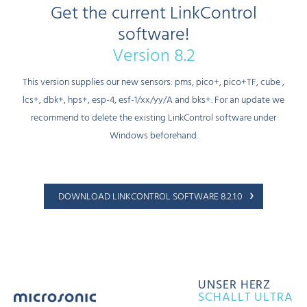
Get the current LinkControl
software!
Version 8.2
This version supplies our new sensors: pms, pico+, pico+TF, cube ,
lcs+, dbk+, hps+, esp-4, esf-1/xx/yy/A and bks+. For an update we
recommend to delete the existing LinkControl software under
Windows beforehand.
DOWNLOAD LINKCONTROL SOFTWARE 8.2.1.0
UNSER HERZ
SCHALLT ULTRA