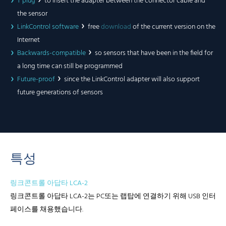
T plug
to insert the adapter between the connector cable and
the sensor
LinkControl software
free
download
of the current version on the
Internet
Backwards-compatible
so sensors that have been in the field for
a long time can still be programmed
Future-proof
since the LinkControl adapter will also support
future generations of sensors
특성
링크콘트롤 아답타 LCA-2
링크콘트롤 아답타 LCA-2는 PC또는 랩탑에 연결하기 위해 USB 인터
페이스를 채용했습니다.