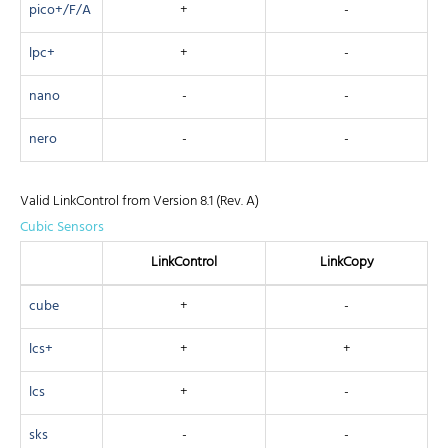
pico+/F/A
+
-
lpc+
+
-
nano
-
-
nero
-
-
Valid LinkControl from Version 8.1 (Rev. A)
Cubic Sensors
Link­Control
Link­Copy
cube
+
-
lcs+
+
+
lcs
+
-
sks
-
-