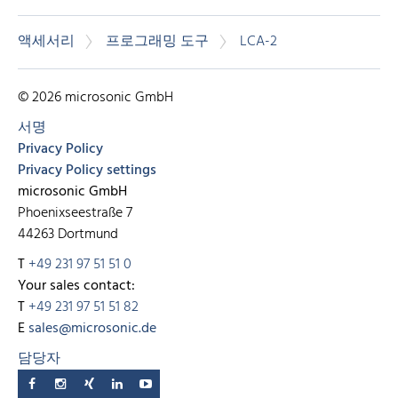
액세서리
프로그래밍 도구
LCA-2
© 2026 microsonic GmbH
서명
Privacy Policy
Privacy Policy settings
microsonic GmbH
Phoenixseestraße 7
44263 Dortmund
T
+49 231 97 51 51 0
Your sales contact:
T
+49 231 97 51 51 82
E
sales@microsonic.de
담당자